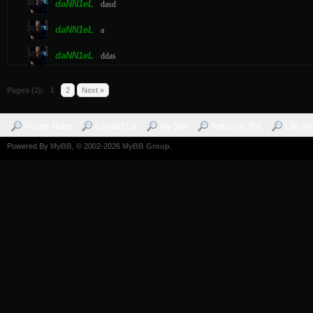
daNN1eL
dasd
daNN1eL
a
daNN1eL
ddas
Pages (2):
1
2
Next »
Forum Team
Contact Us
My Site
Return to Top
Lite (A
Powered By
MyBB
, © 2002-2026
MyBB Group
.