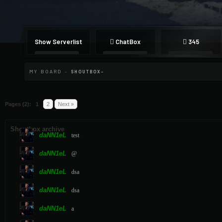
Show Serverlist
ChatBox
345
MY BOARD
-
SHOUTBOX
Pages (2):
1
2
Next »
Shoutbox archive
daNN1eL
test
daNN1eL
@
daNN1eL
dsa
daNN1eL
dsa
daNN1eL
a