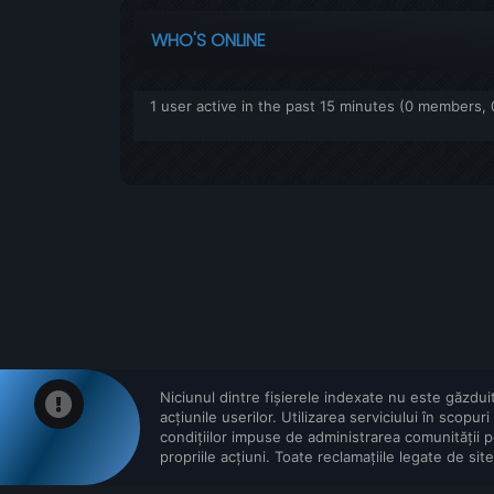
WHO'S ONLINE
1 user active in the past 15 minutes (0 members, 
Niciunul dintre fișierele indexate nu este găzduit 
acțiunile userilor. Utilizarea serviciului în scop
condițiilor impuse de administrarea comunității 
propriile acțiuni. Toate reclamațiile legate de sit