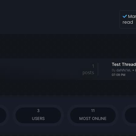
Mar
read
Test Thread
1
By
daNN1eL
• 
posts
07:09 PM
3
11
USERS
MOST ONLINE