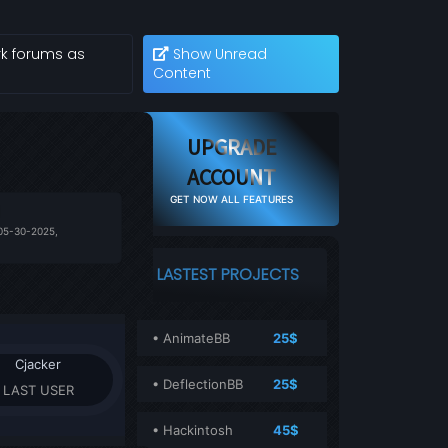
k forums as
Show Unread
Content
UPGRADE
ACCOUNT
GET NOW ALL FEATURES
05-30-2025,
LASTEST PROJECTS
• AnimateBB
25$
Cjacker
• DeflectionBB
25$
LAST USER
• Hackintosh
45$