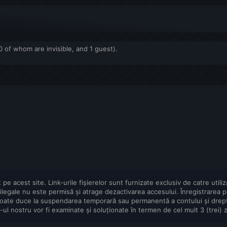
0 of whom are invisible, and 1 guest).
pe acest site. Link-urile fișierelor sunt furnizate exclusiv de catre utiliz
uri ilegale nu este permisă și atrage dezactivarea accesului. Înregistrarea
poate duce la suspendarea temporară sau permanentă a contului și dreptu
e-ul nostru vor fi examinate și soluționate în termen de cel mult 3 (trei) z